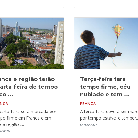
anca e região terão
Terça-feira terá
arta-feira de tempo
tempo firme, céu
co ...
nublado e tem ...
ANCA
FRANCA
uarta-feira será marcada por
A terça-feira deverá ser mar
po firme em Franca e em
por tempo estável e temper..
 a regi&at...
04/08/2026
8/2026