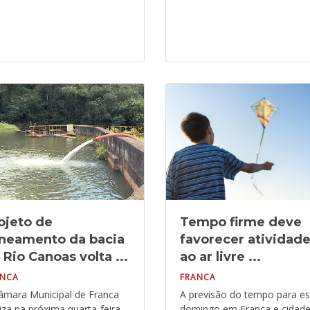
ojeto de
Tempo firme deve
neamento da bacia
favorecer atividad
 Rio Canoas volta ...
ao ar livre ...
ANCA
FRANCA
âmara Municipal de Franca
A previsão do tempo para es
liza na próxima quarta-feira,
domingo em Franca e cidad