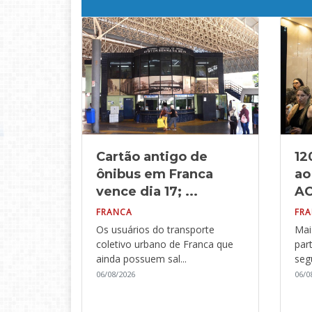
Cartão antigo de
12
ônibus em Franca
ao
vence dia 17; ...
ACI
FRANCA
FR
Os usuários do transporte
Mai
coletivo urbano de Franca que
par
ainda possuem sal...
segu
06/08/2026
06/0