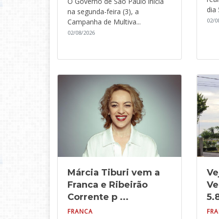
O Governo de São Paulo inicia
dia 5
na segunda-feira (3), a
02/0
Campanha de Multiva...
02/08/2026
Márcia Tiburi vem a
Ve
Franca e Ribeirão
Ve
Corrente p ...
5.8
FRANCA
FR