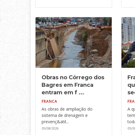
Obras no Córrego dos
Fr
Bagres em Franca
qu
entram em f ...
se
FRANCA
FR
As obras de ampliação do
A q
sistema de drenagem e
tem
prevenç&atil...
toda
05/08/2026
05/0