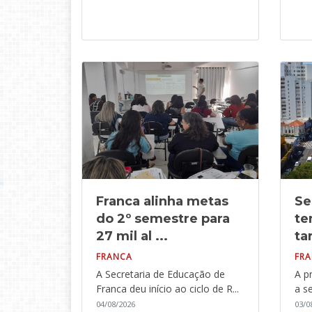
Franca alinha metas
Se
do 2º semestre para
te
27 mil al ...
tar
FRANCA
FR
A Secretaria de Educação de
A p
Franca deu início ao ciclo de R...
a se
04/08/2026
03/0