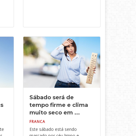
Sábado será de
es
tempo firme e clima
muito seco em ...
FRANCA
te
Este sábado está sendo
es
marcado por céu limpo e