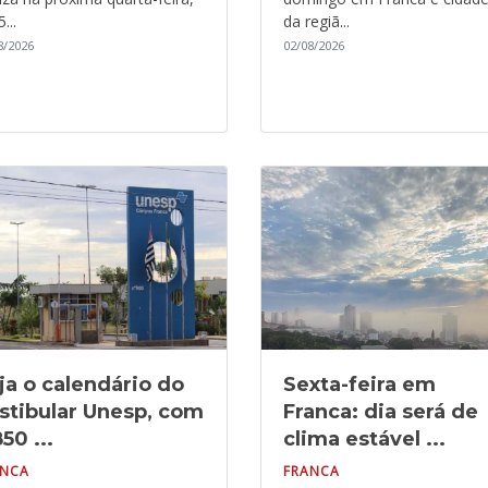
...
da regiã...
8/2026
02/08/2026
ja o calendário do
Sexta-feira em
stibular Unesp, com
Franca: dia será de
50 ...
clima estável ...
ANCA
FRANCA