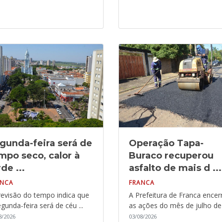
gunda-feira será de
Operação Tapa-
mpo seco, calor à
Buraco recuperou
de ...
asfalto de mais d ...
ANCA
FRANCA
revisão do tempo indica que
A Prefeitura de Franca encer
gunda-feira será de céu ...
as ações do mês de julho de .
8/2026
03/08/2026