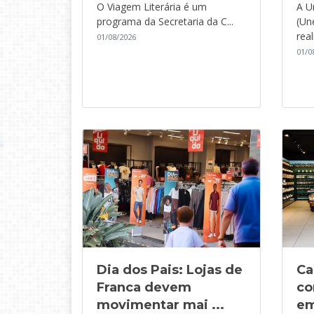
O Viagem Literária é um
A U
programa da Secretaria da C...
(Un
real
01/08/2026
01/0
Dia dos Pais: Lojas de
Ca
Franca devem
co
movimentar mai ...
em