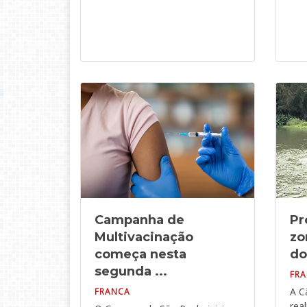
Campanha de
Pr
Multivacinação
zo
começa nesta
do
segunda ...
FR
A C
FRANCA
rea