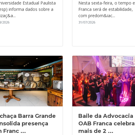
niversidade Estadual Paulista
Nesta sexta-feira, o tempo 
esp) informa dados sobre a
Franca será de estabilidade,
izaç&a...
com predom&iac...
8/2026
31/07/2026
chaça Barra Grande
Baile da Advocacia
nsolida presença
OAB Franca celebra
 Franc ...
mais de 2 ...