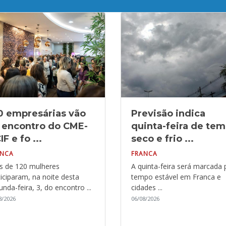
0 empresárias vão
Previsão indica
 encontro do CME-
quinta-feira de te
F e fo ...
seco e frio ...
ANCA
FRANCA
s de 120 mulheres
A quinta-feira será marcada 
ticiparam, na noite desta
tempo estável em Franca e
nda-feira, 3, do encontro ...
cidades ...
8/2026
06/08/2026