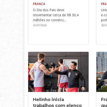
FRANCA
FR
O Dia dos Pais deve
Uni
movimentar cerca de R$ 30,4
e-c
milhões no comérci...
port
31/07/2026
30/0
Helinho inicia
Fr
trabalhos com elenco
qu