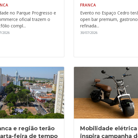
ANCA
FRANCA
dade no Parque Progresso e
Evento no Espaço Cedro ter
ommerce oficial trazem o
open bar premium, gastron
fólio compl...
refinada...
7/2026
30/07/2026
anca e região terão
Mobilidade elétrica
arta-feira de tempo
inspira campanha d