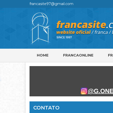
francasite97@gmail.com
HOME
FRANCAONLINE
F
CONTATO