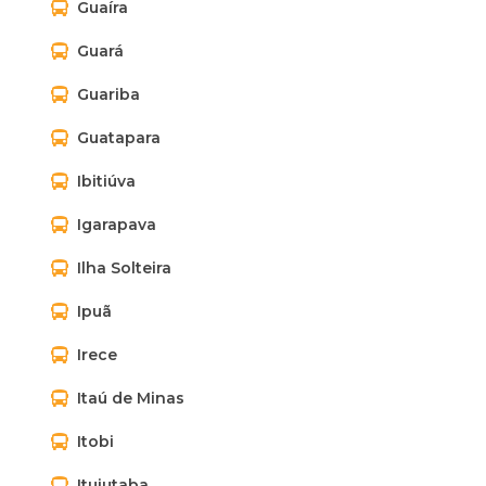
Guaíra
Guará
Guariba
Guatapara
Ibitiúva
Igarapava
Ilha Solteira
Ipuã
Irece
Itaú de Minas
Itobi
Ituiutaba