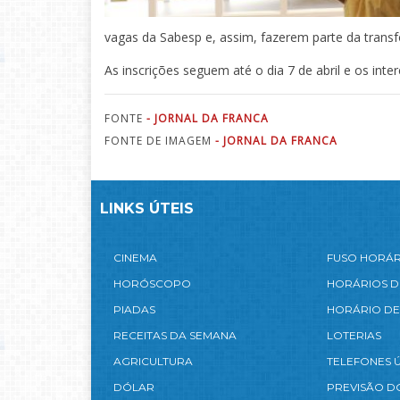
vagas da Sabesp e, assim, fazerem parte da tran
As inscrições seguem até o dia 7 de abril e os int
FONTE
- JORNAL DA FRANCA
FONTE DE IMAGEM
- JORNAL DA FRANCA
LINKS ÚTEIS
CINEMA
FUSO HORÁ
HORÓSCOPO
HORÁRIOS D
PIADAS
HORÁRIO DE
RECEITAS DA SEMANA
LOTERIAS
AGRICULTURA
TELEFONES Ú
DÓLAR
PREVISÃO D