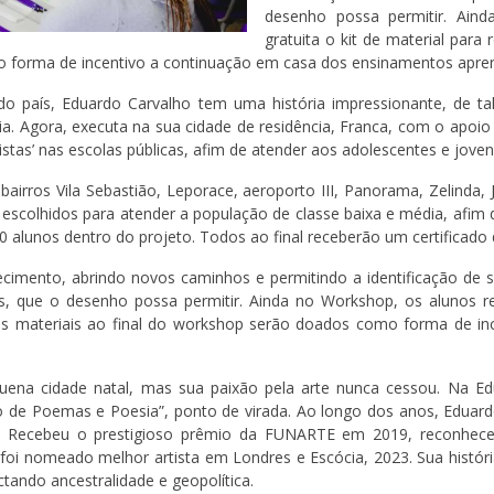
desenho possa permitir. Ain
gratuita o kit de material par
o forma de incentivo a continuação em casa dos ensinamentos apre
 país, Eduardo Carvalho tem uma história impressionante, de tal
nia. Agora, executa na sua cidade de residência, Franca, com o apoio
stas’ nas escolas públicas, afim de atender aos adolescentes e joven
irros Vila Sebastião, Leporace, aeroporto III, Panorama, Zelinda, J
m escolhidos para atender a população de classe baixa e média, afim
alunos dentro do projeto. Todos ao final receberão um certificado d
cimento, abrindo novos caminhos e permitindo a identificação de su
as, que o desenho possa permitir. Ainda no Workshop, os alunos re
Os materiais ao final do workshop serão doados como forma de i
ena cidade natal, mas sua paixão pela arte nunca cessou. Na Educ
ro de Poemas e Poesia”, ponto de virada. Ao longo dos anos, Edua
s. Recebeu o prestigioso prêmio da FUNARTE em 2019, reconhecen
oi nomeado melhor artista em Londres e Escócia, 2023. Sua históri
tando ancestralidade e geopolítica.