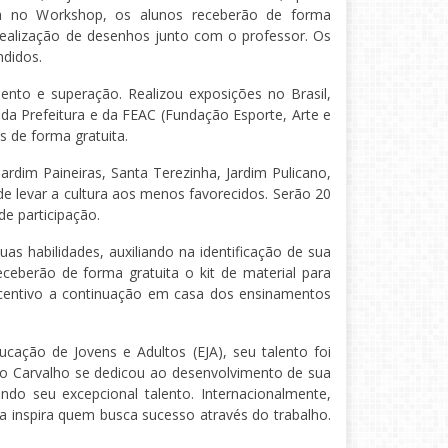
da no Workshop, os alunos receberão de forma
a realização de desenhos junto com o professor. Os
ndidos.
ento e superação. Realizou exposições no Brasil,
 da Prefeitura e da FEAC (Fundação Esporte, Arte e
s de forma gratuita.
ardim Paineiras, Santa Terezinha, Jardim Pulicano,
 de levar a cultura aos menos favorecidos. Serão 20
e participação.
as habilidades, auxiliando na identificação de sua
ceberão de forma gratuita o kit de material para
ncentivo a continuação em casa dos ensinamentos
ação de Jovens e Adultos (EJA), seu talento foi
rdo Carvalho se dedicou ao desenvolvimento de sua
do seu excepcional talento. Internacionalmente,
a inspira quem busca sucesso através do trabalho.