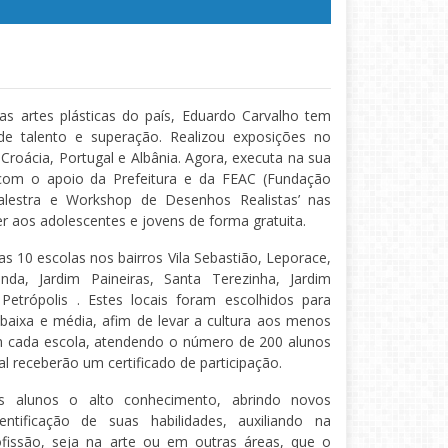
 artes plásticas do país, Eduardo Carvalho tem
 de talento e superação. Realizou exposições no
 Croácia, Portugal e Albânia. Agora, executa na sua
, com o apoio da Prefeitura e da FEAC (Fundação
‘Palestra e Workshop de Desenhos Realistas’ nas
er aos adolescentes e jovens de forma gratuita.
s 10 escolas nos bairros Vila Sebastião, Leporace,
inda, Jardim Paineiras, Santa Terezinha, Jardim
 Petrópolis . Estes locais foram escolhidos para
baixa e média, afim de levar a cultura aos menos
m cada escola, atendendo o número de 200 alunos
al receberão um certificado de participação.
os alunos o alto conhecimento, abrindo novos
ntificação de suas habilidades, auxiliando na
rofissão, seja na arte ou em outras áreas, que o