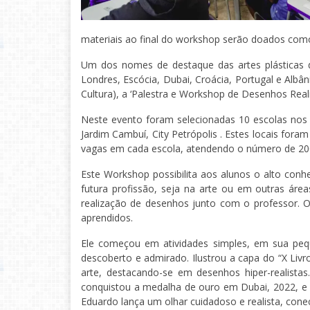
materiais ao final do workshop serão doados com
Um dos nomes de destaque das artes plásticas do
Londres, Escócia, Dubai, Croácia, Portugal e Albâ
Cultura), a ‘Palestra e Workshop de Desenhos Reali
Neste evento foram selecionadas 10 escolas nos ba
Jardim Cambuí, City Petrópolis . Estes locais fora
vagas em cada escola, atendendo o número de 200 
Este Workshop possibilita aos alunos o alto conhe
futura profissão, seja na arte ou em outras áre
realização de desenhos junto com o professor. 
aprendidos.
Ele começou em atividades simples, em sua pequ
descoberto e admirado. Ilustrou a capa do “X Liv
arte, destacando-se em desenhos hiper-realista
conquistou a medalha de ouro em Dubai, 2022, e f
Eduardo lança um olhar cuidadoso e realista, conec