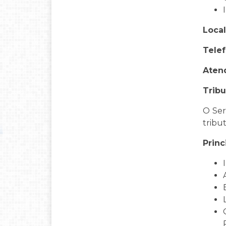
Local
Telef
Aten
Trib
O Ser
tribu
Princ