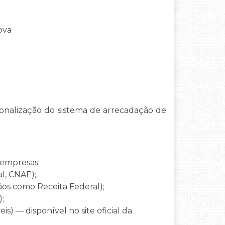
ova
ionalização do sistema de arrecadação de
e empresas;
al, CNAE);
ãos como Receita Federal);
);
s) — disponível no site oficial da