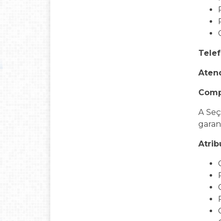
Telef
Aten
Comp
A Seç
garan
Atrib