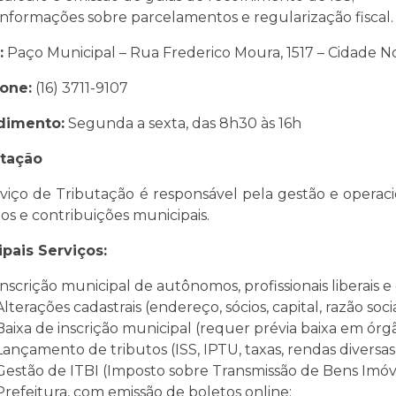
Informações sobre parcelamentos e regularização fiscal.
:
Paço Municipal – Rua Frederico Moura, 1517 – Cidade N
one:
(16) 3711-9107
dimento:
Segunda a sexta, das 8h30 às 16h
utação
viço de Tributação é responsável pela gestão e operac
tos e contribuições municipais.
ipais Serviços:
Inscrição municipal de autônomos, profissionais liberais 
Alterações cadastrais (endereço, sócios, capital, razão soci
Baixa de inscrição municipal (requer prévia baixa em órg
Lançamento de tributos (ISS, IPTU, taxas, rendas diversas
Gestão de ITBI (Imposto sobre Transmissão de Bens Imóvei
Prefeitura, com emissão de boletos online;