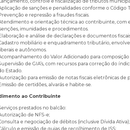
Lançamento, controle e fiscalização de tributos municipai
Aplicação de sanções e penalidades conforme o Código T
Prevenção e repressão a fraudes fiscais.
Atendimento e orientação técnica ao contribuinte, com e
isenções, imunidades e procedimentos.
Elaboração e análise de declarações e documentos fiscais
Cadastro mobiliário e enquadramento tributário, envolvendo
liberais e autônomos.
Acompanhamento do Valor Adicionado para composição d
Supervisão de GIA’s, com recursos para correção do índi
do Estado.
Autorização para emissão de notas fiscais eletrônicas de 
Emissão de certidões, alvarás e habite-se.
dimento ao Contribuinte
Serviços prestados no balcão:
Autorização de NFS-e;
Consulta e negociação de débitos (inclusive Dívida Ativa);
Cálculo e emissão de guias de recolhimento de ISS;