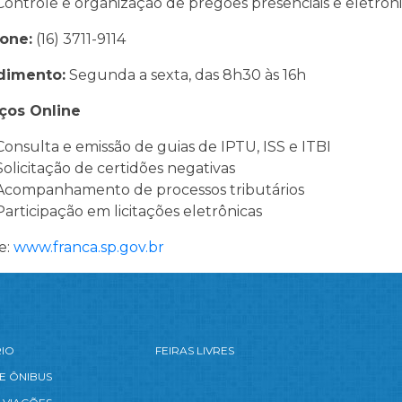
Controle e organização de pregões presenciais e eletrôni
one:
(16) 3711-9114
dimento:
Segunda a sexta, das 8h30 às 16h
ços Online
Consulta e emissão de guias de IPTU, ISS e ITBI
Solicitação de certidões negativas
Acompanhamento de processos tributários
Participação em licitações eletrônicas
e:
www.franca.sp.gov.br
RIO
FEIRAS LIVRES
E ÔNIBUS