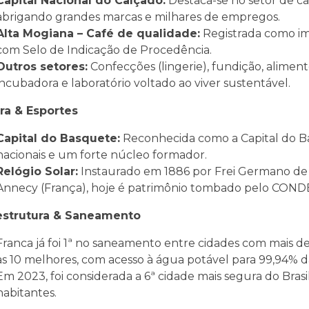
Capital Nacional do Calçado:
Destaca-se no setor de ca
abrigando grandes marcas e milhares de empregos.
Alta Mogiana – Café de qualidade:
Registrada como im
com Selo de Indicação de Procedência.
Outros setores:
Confecções (lingerie), fundição, alimen
incubadora e laboratório voltado ao viver sustentável.
ra & Esportes
Capital do Basquete:
Reconhecida como a Capital do Ba
nacionais e um forte núcleo formador.
Relógio Solar:
Instaurado em 1886 por Frei Germano de 
Annecy (França), hoje é patrimônio tombado pelo CON
aestrutura & Saneamento
Franca já foi 1ª no saneamento entre cidades com mais 
as 10 melhores, com acesso à água potável para 99,94% 
Em 2023, foi considerada a 6ª cidade mais segura do Bra
habitantes.