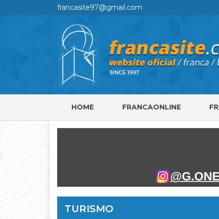
francasite97@gmail.com
HOME
FRANCAONLINE
F
TURISMO