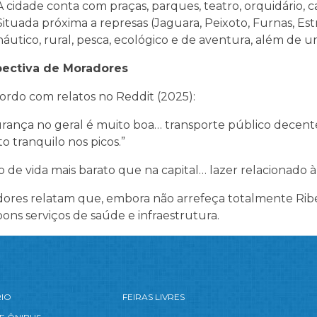
A cidade conta com praças, parques, teatro, orquidário, c
Situada próxima a represas (Jaguara, Peixoto, Furnas, Estr
náutico, rural, pesca, ecológico e de aventura, além de 
pectiva de Moradores
ordo com relatos no Reddit (2025):
rança no geral é muito boa… transporte público decen
to tranquilo nos picos.”
o de vida mais barato que na capital… lazer relacionado à
ores relatam que, embora não arrefeça totalmente Ribe
 bons serviços de saúde e infraestrutura.
RIO
FEIRAS LIVRES