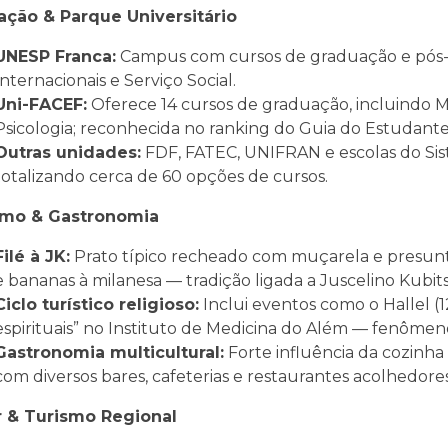
ção & Parque Universitário
UNESP Franca:
Campus com cursos de graduação e pós-gr
Internacionais e Serviço Social.
Uni-FACEF:
Oferece 14 cursos de graduação, incluindo 
Psicologia; reconhecida no ranking do Guia do Estudante
Outras unidades:
FDF, FATEC, UNIFRAN e escolas do Siste
totalizando cerca de 60 opções de cursos.
smo & Gastronomia
Filé à JK:
Prato típico recheado com muçarela e presunto, 
e bananas à milanesa — tradição ligada a Juscelino Kubit
Ciclo turístico religioso:
Inclui eventos como o Hallel (1
espirituais” no Instituto de Medicina do Além — fenôme
Gastronomia multicultural:
Forte influência da cozinha m
com diversos bares, cafeterias e restaurantes acolhedores
r & Turismo Regional