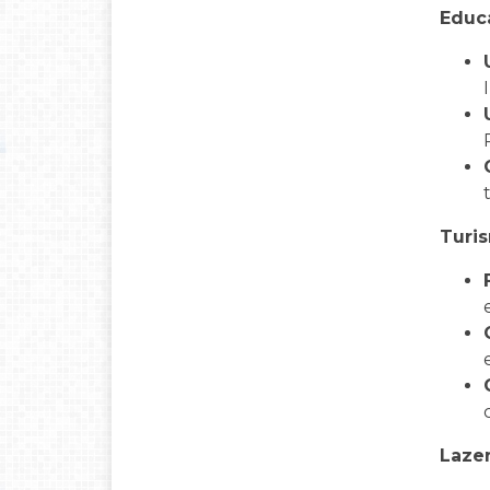
Educa
Turi
Laze