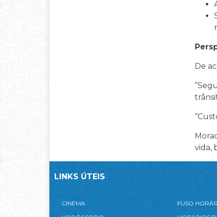
Pers
De ac
“Segu
trânsi
“Cust
Morad
vida,
LINKS ÚTEIS
CINEMA
FUSO HORÁ