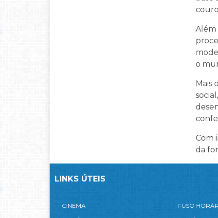
couro
Além 
proce
moder
o mun
Mais 
socia
desen
confe
Com i
da fo
LINKS ÚTEIS
CINEMA
FUSO HORÁ