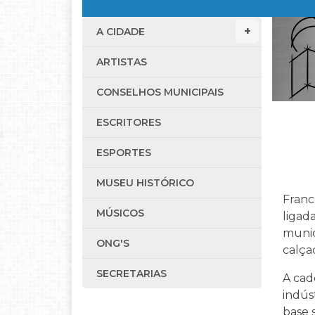
A CIDADE
ARTISTAS
CONSELHOS MUNICIPAIS
ESCRITORES
ESPORTES
MUSEU HISTÓRICO
Franc
MÚSICOS
ligad
munic
ONG'S
calça
SECRETARIAS
A cad
indús
base 