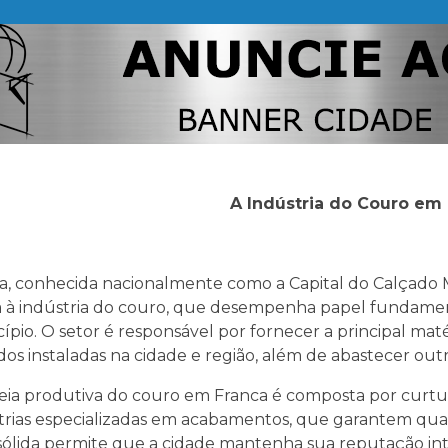
A Indústria do Couro em
a, conhecida nacionalmente como a Capital do Calçado M
a à indústria do couro, que desempenha papel fundamen
ípio. O setor é responsável por fornecer a principal mat
dos instaladas na cidade e região, além de abastecer outr
eia produtiva do couro em Franca é composta por curtu
trias especializadas em acabamentos, que garantem qual
sólida permite que a cidade mantenha sua reputação in