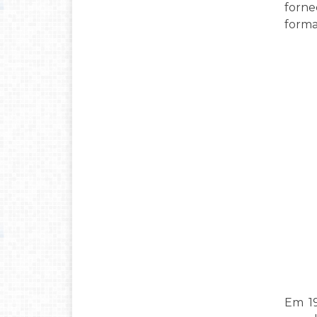
forne
forma
Em 19