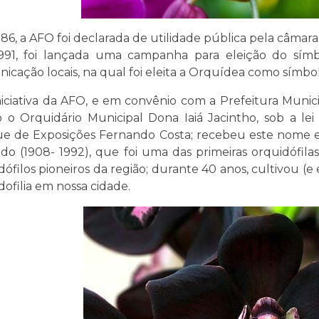
86, a AFO foi declarada de utilidade pública pela câmara
91, foi lançada uma campanha para eleição do símb
icação locais, na qual foi eleita a Orquídea como símbo
niciativa da AFO, e em convênio com a Prefeitura Munic
o o Orquidário Municipal Dona Iaiá Jacintho, sob a lei 4
e de Exposições Fernando Costa; recebeu este nome 
do (1908- 1992), que foi uma das primeiras orquidófil
dófilos pioneiros da região; durante 40 anos, cultivou (e
dofilia em nossa cidade.