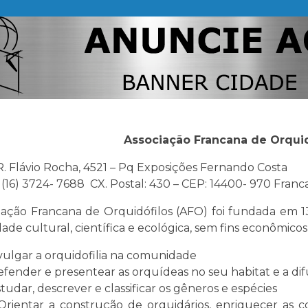
Associação Francana de Orquid
R. Flávio Rocha, 4521 – Pq Exposições Fernando Costa
 (16) 3724- 7688 CX. Postal: 430 – CEP: 14400- 970 Franc
iação Francana de Orquidófilos (AFO) foi fundada em 1
idade cultural, científica e ecológica, sem fins econômico
vulgar a orquidofilia na comunidade
fender e presentear as orquídeas no seu habitat e a dif
tudar, descrever e classificar os gêneros e espécies
ientar a construção de orquidários, enriquecer as co