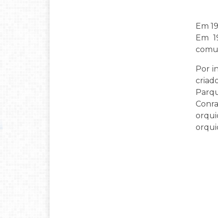
Em 19
Em 19
comun
Por i
criad
Parqu
Conra
orqui
orqui