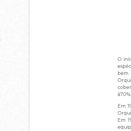
O iní
espéc
bem c
Orqui
cober
à70%
Em 19
Orqui
Em 19
equip