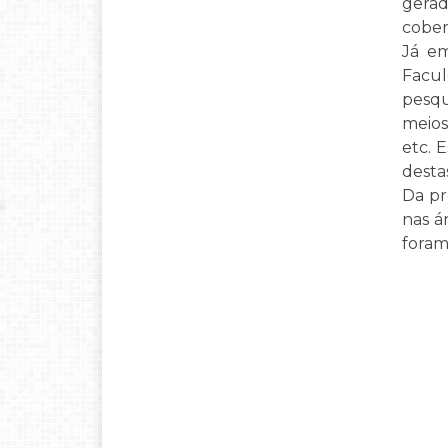
gerad
cober
Já em
Facul
pesqu
meios
etc. 
desta
Da pr
nas á
foram