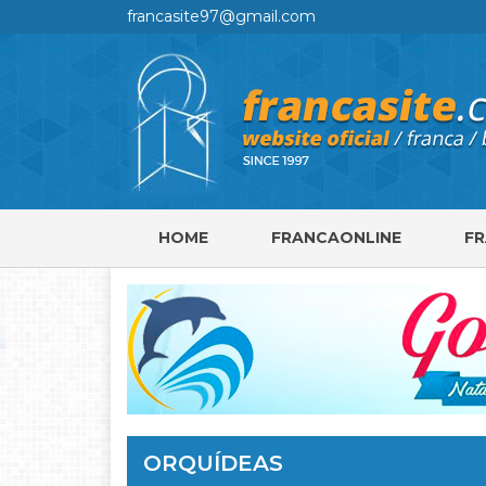
francasite97@gmail.com
HOME
FRANCAONLINE
F
ORQUÍDEAS