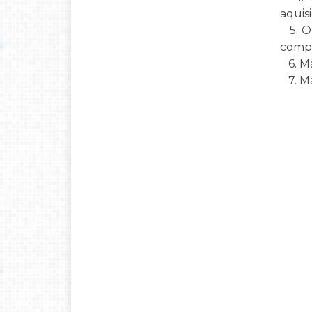
aquis
5. Or
compe
6. Ma
7. Ma