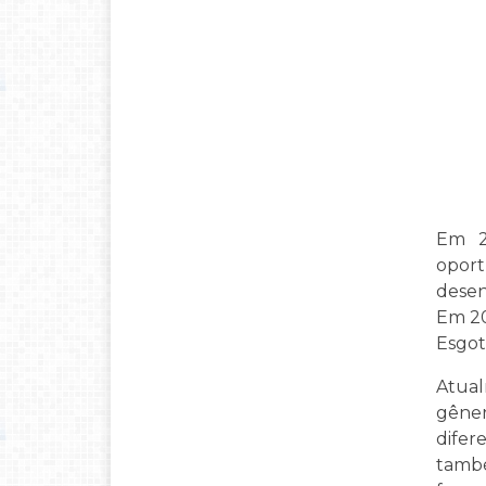
Em 2
oport
desen
Em 20
Esgot
Atual
gêner
difer
també