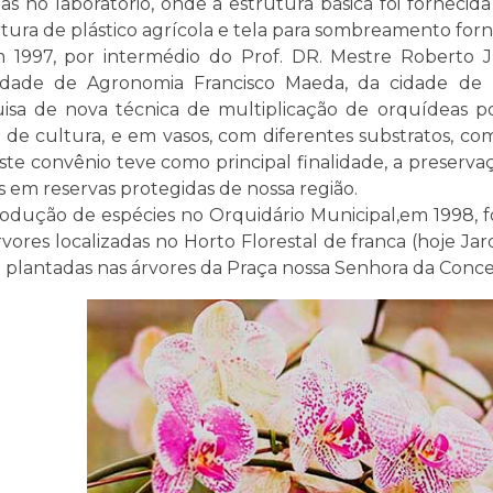
as no laboratório, onde a estrutura básica foi fornecida
tura de plástico agrícola e tela para sombreamento for
 1997, por intermédio do Prof. DR. Mestre Roberto J
dade de Agronomia Francisco Maeda, da cidade de I
isa de nova técnica de multiplicação de orquídeas p
 de cultura, e em vasos, com diferentes substratos, como
Este convênio teve como principal finalidade, a preserv
s em reservas protegidas de nossa região.
odução de espécies no Orquidário Municipal,em 1998,
rvores localizadas no Horto Florestal de franca (hoje 
 plantadas nas árvores da Praça nossa Senhora da Conce