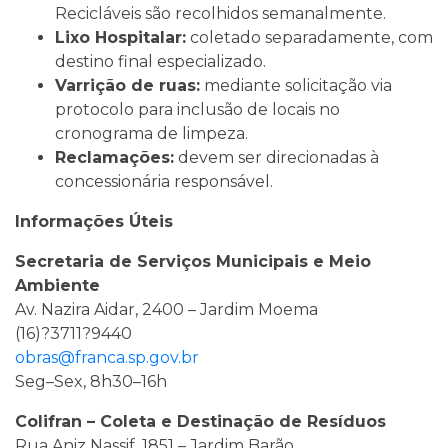
Recicláveis são recolhidos semanalmente.
Lixo Hospitalar:
coletado separadamente, com
destino final especializado.
Varrição de ruas:
mediante solicitação via
protocolo para inclusão de locais no
cronograma de limpeza.
Reclamações:
devem ser direcionadas à
concessionária responsável.
Informações Úteis
Secretaria de Serviços Municipais e Meio
Ambiente
Av. Nazira Aidar, 2400 – Jardim Moema
(16)?3711?9440
obras@franca.sp.gov.br
Seg–Sex, 8h30–16h
Colifran – Coleta e Destinação de Resíduos
Rua Aniz Nassif, 1851 – Jardim Barão