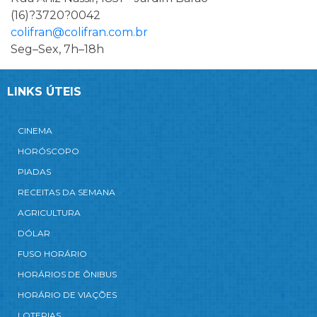
(16)?3720?0042
colifran@colifran.com.br
Seg–Sex, 7h–18h
LINKS ÚTEIS
CINEMA
HORÓSCOPO
PIADAS
RECEITAS DA SEMANA
AGRICULTURA
DÓLAR
FUSO HORÁRIO
HORÁRIOS DE ÔNIBUS
HORÁRIO DE VIAÇÕES
LOTERIAS