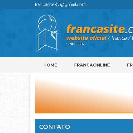
francasite97@gmail.com
HOME
FRANCAONLINE
F
CONTATO