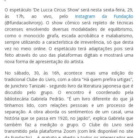
O espetáculo ‘De Lucca Circus Show’ será nesta sexta-feira, 29,
às 17h, ao vivo, pelo
Instagram da Fundação
(@fundacaolivrorp). O show cômico será repleto de técnicas
circenses envolvendo diversas modalidades de equilibrismo,
como o monociclo girafa, escada acrobática e malabarismo,
sempre utilizando a característica de irreverência, só que desta
vez no meio online. O espetáculo terá adaptações pois será
feito através do uso das plataformas digitais e mostrará uma
nova forma de apresentação do artista.
No sábado, 30, às 16h, acontece mais uma edição do
tradicional Clube do Livro, com a obra “Há quem prefira urtigas”,
de Junichiro Tanizaki - segundo livro da literatura japonesa que é
discutido pelo grupo. O encontro é coordenado pela
bibliotecária Gabriela Pedrão. “É um livro diferente do que já
tínhamos lido, com relações pessoais e um processo de
separação. A obra aborda os sentimentos de um casal, uma
história que se passa em 1920, no Japão”, explica Gabriela que
também faz a medição o grupo. O Clube do Livro será
transmitido pela plataforma Zoom (com link disponível no site
da Fundação) – é gratuito e aberto a todos os interessados em